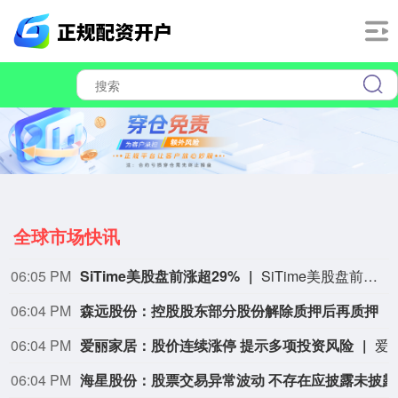
全球市场快讯
06:05 PM
SiTime美股盘前涨超29%
SiTime美股盘前涨超29%，现报705.7美元。
06:04 PM
森远股份：控股股东部分股份解除质押后再质押
06:04 PM
爱丽家居：股价连续涨停 提示多项投资风险
爱丽家居公告称，7月21日至8月6日，公司股价连续10个交易日涨停，累计涨幅达159.31%，静态市盈率349.63倍，远高于行业均值。公司剩余外部流通盘较小，近期交易持续放量，可能存在非理性炒作。公司预计2026年半年度净亏损3450万-4
06:04 PM
海星股