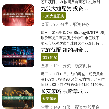
芯片项目。 在被问及自研芯片进展时，
微软首席执行官Satya Nadella在一档....
九狐大通配资 投资者弃“杠杆币股”选择直接投币 Strategy市值罕见跌破持币价值
九狐大通配资
查看：
95
分类：
配资服务
周三，加密财库公司Strategy(MSTR.US)
股价罕见跌至其所持比特币市值以下，
显示市场对这家全球最大企业级比特币
持有者的谨慎情绪正在升温。 据市场数
龙辉优配 纽约期金涨超2%，测试4200美元关口
据显....
龙辉优配
查看：
124
分类：
杨方配资
周三（11月12日）纽约尾盘，现货黄金
涨1.69%，报4196.54美元/盎司，北京时
间23：00之前持续震荡于4120-4140美元
区间，之后显著走高，02：....
长安策略 被断章取义的四大名著（2首） 囗 雪 莹
长安策略
查看：
149
分类：
配资炒股平台