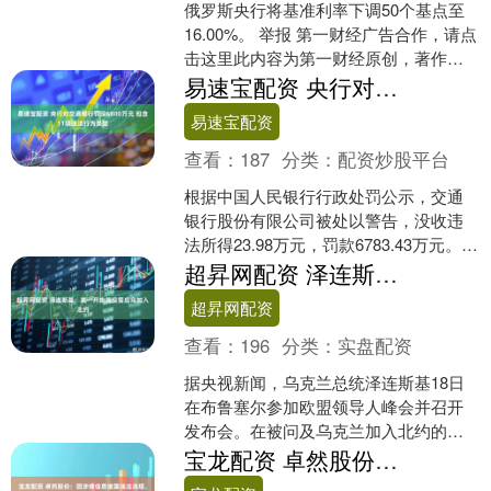
俄罗斯央行将基准利率下调50个基点至
16.00%。 举报 第一财经广告合作，请点
击这里此内容为第一财经原创，著作权
归第一财经所有。未经第一财经书面授
易速宝配资 央行对交通银行罚没6800万元 包含11项违法行为类型
权，不得以任....
易速宝配资
查看：
187
分类：
配资炒股平台
根据中国人民银行行政处罚公示，交通
银行股份有限公司被处以警告，没收违
法所得23.98万元，罚款6783.43万元。违
法行为类型：1.违反账户管理规定；2.违
超昇网配资 泽连斯基：美一开始就没答应乌加入北约
反清....
超昇网配资
查看：
196
分类：
实盘配资
据央视新闻，乌克兰总统泽连斯基18日
在布鲁塞尔参加欧盟领导人峰会并召开
发布会。在被问及乌克兰加入北约的问
题时，泽连斯基称，美国一直没有将乌
宝龙配资 卓然股份：因涉嫌信息披露违法违规，公司及实际控制人被证监会立案
克兰纳入北约的打算。乌....