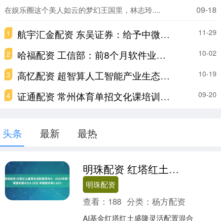
09-18
在娱乐圈这个美人如云的梦幻王国里，林志玲....
航宇汇金配资 东吴证券：给予中微公司买入评级
11-29
1
哈福配资 工信部：前8个月软件业务收入96409亿元，同比增长12.6%
10-02
2
高忆配资 超智算人工智能产业生态大会在京启幕，共筑AI发展新范式
10-19
3
证通配资 常州体育单招文化课培训学校哪家好？多维度分析助你抉择
09-20
4
头条
最新
最热
明珠配资 红塔红土盛隆灵活配置混合A：2026年第一季度利润4254.28元 净值增长率2.66%
明珠配资
查看：
188
分类：
杨方配资
AI基金红塔红土盛隆灵活配置混合