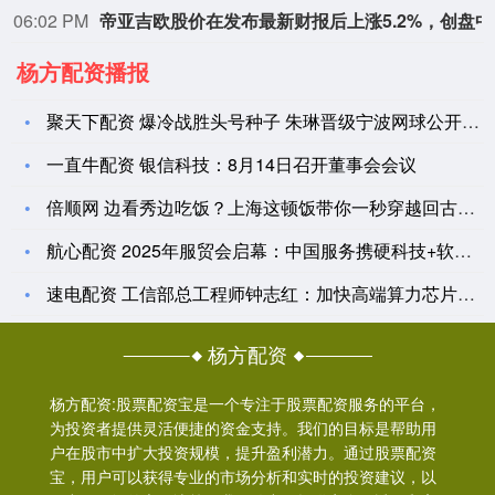
06:02 PM
帝亚吉
杨方配资播报
聚天下配资 爆冷战胜头号种子 朱琳晋级宁波网球公开赛八强
一直牛配资 银信科技：8月14日召开董事会会议
倍顺网 边看秀边吃饭？上海这顿饭带你一秒穿越回古代，解锁帝王
航心配资 2025年服贸会启幕：中国服务携硬科技+软经验出海
速电配资 工信部总工程师钟志红：加快高端算力芯片等技术攻关
杨方配资
杨方配资:股票配资宝是一个专注于股票配资服务的平台，
为投资者提供灵活便捷的资金支持。我们的目标是帮助用
户在股市中扩大投资规模，提升盈利潜力。通过股票配资
宝，用户可以获得专业的市场分析和实时的投资建议，以