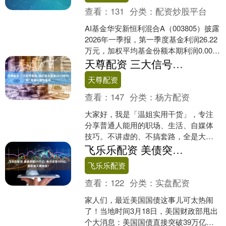
查看：
131
分类：
配资炒股平台
AI基金华安新恒利混合A（003805）披露
2026年一季报，第一季度基金利润26.22
万元，加权平均基金份额本期利润0.0096
元。报告期内，基金净值增长率为....
天尊配资 三大信号显现, 铜价是否重演2019年行情? 普通人理性看待
天尊配资
查看：
147
分类：
杨方配资
大家好，我是「温姐实用干货」，专注
分享普通人能用的职场、生活、自媒体
技巧。不讲虚的、不搞套路，全是大白
话、能落地的真东西，关注我，少走弯
飞乐乐配资 美债突破39万亿! 每月还息900亿, 美联储又要加息?
路，稳稳变好。 最近做五....
飞乐乐配资
查看：
122
分类：
实盘配资
家人们，最近美国国债这事儿可太热闹
了！当地时间3月18日，美国财政部甩出
个大消息：美国国债直接突破39万亿美