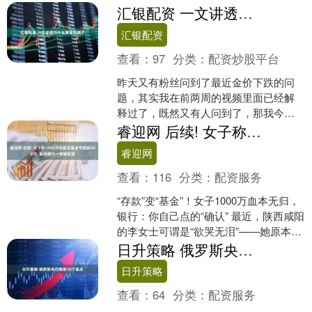
元了！咱来算算，这平均每个月光还利
汇银配资 一文讲透为什么黄金又跌了
息就得900亿美元....
汇银配资
查看：
97
分类：
配资炒股平台
昨天又有粉丝问到了最近金价下跌的问
题，其实我在前两周的视频里面已经解
释过了，既然又有人问到了，那我今天
就用最简单直白的推理，彻彻底底地把
睿迎网 后续! 女子称1000万存款买基金亏损超500万, 起诉银行一审被驳回
这个问题讲透。 大家一定....
睿迎网
查看：
116
分类：
配资服务
“存款”变“基金”！女子1000万血本无归，
银行：你自己点的“确认” 最近，陕西咸阳
的李女士可谓是“欲哭无泪”——她原本想
存1000万到银行，结果这笔钱被“诱导....
日升策略 俄罗斯央行降息50个基点
日升策略
查看：
64
分类：
配资服务