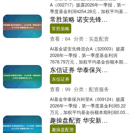
A（002717）披露2026年一季报，第一
季度基金利润4254.28元，加权平均基金
份额本期利润0.0517元。报告期内，基
常胜策略 诺安先锋混合A：2026年第一季度利润7678.79万元 净值增长率1.84%
金....
常胜策略
查看：
64
分类：
实盘配资
AI基金诺安先锋混合A（320003）披露
2026年一季报，第一季度基金利润
7678.79万元，加权平均基金份额本期利
润0.0667元。报告期内，基金净值增长
东信证券 华泰保兴科荣A：2026年第一季度利润5.22万元 净值增长率2.07%
率....
东信证券
查看：
99
分类：
配资服务
AI基金华泰保兴科荣A（009124）披露
2026年一季报，第一季度基金利润5.22
万元，加权平均基金份额本期利润0.0355
元。报告期内，基金净值增长率为2.....
趣操盘配资 华安新恒利混合A：2026年第一季度利润26.22万元 净值增长率0.55%
趣操盘配资