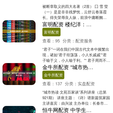
被断章取义的四大名著（2首） 囗 雪 莹
（一）是是非非残梦恍，云舒云卷落霞
长。得失荣辱良人纵，前浪中庸断阙
茫！ （二）采石江畔离魂古，虎斗龙争
富明配资 楼纪洋：君子何来？
信笔涂。纸上谈兵....
富明配资
查看：
95
分类：
配资服务
“君子”一词在我们中国古代文本中频繁出
现，诸如“君子坦荡荡，小人长戚戚”“君
子喻于义，小人喻于利。”“ 君子周而不
比，小人比而不周”“君子以成人之美”等
金牛所配资 “城市热读·文苑百家谈”系列讲座（总第921期）
等，我们....
金牛所配资
查看：
137
分类：
实盘配资
“城市热读·文苑百家谈”系列讲座（总第
921期） 讲座主题：《诗》谱新篇筑家园
主讲嘉宾：由兴波 主办单位：长春市图
书馆 讲座时间：2025年9月13日9:30....
恒牛网配资 中学生读《红楼梦》，读完整本书是要义！