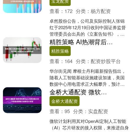
宝龙配资
查看：
172
分类：
杨方配资
卓然股份公告，公司及实际控制人张锦
红于2025年12月19日收到中国证券监督
管理委员会出具的《立案告知书》，因
涉嫌信息披露违法违规等事项，根据
精胜策略 AI热潮背后的隐忧：到2028年，美国电力缺口或相当于44座核电站
《中华人民共和国证....
精胜策略
查看：
164
分类：
配资炒股平台
华尔街见闻 摩根士丹利最新报告指出，
随着人工智能基础设施建设加速，美国
数据中心用电需求正大幅攀升，预计到
2028年将出现高达44吉瓦的电力缺口，
金桥大通配资 微软将利用OpenAI的定制AI芯片研发成果助力自研芯片项目
相当于44座核电....
金桥大通配资
查看：
95
分类：
实盘配资
微软计划利用其对OpenAI定制人工智能
（AI）芯片研发的接入权限，来推进自身